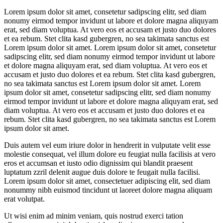
Lorem ipsum dolor sit amet, consetetur sadipscing elitr, sed diam
nonumy eirmod tempor invidunt ut labore et dolore magna aliquyam
erat, sed diam voluptua. At vero eos et accusam et justo duo dolores
et ea rebum. Stet clita kasd gubergren, no sea takimata sanctus est
Lorem ipsum dolor sit amet. Lorem ipsum dolor sit amet, consetetur
sadipscing elitr, sed diam nonumy eirmod tempor invidunt ut labore
et dolore magna aliquyam erat, sed diam voluptua. At vero eos et
accusam et justo duo dolores et ea rebum. Stet clita kasd gubergren,
no sea takimata sanctus est Lorem ipsum dolor sit amet. Lorem
ipsum dolor sit amet, consetetur sadipscing elitr, sed diam nonumy
eirmod tempor invidunt ut labore et dolore magna aliquyam erat, sed
diam voluptua. At vero eos et accusam et justo duo dolores et ea
rebum. Stet clita kasd gubergren, no sea takimata sanctus est Lorem
ipsum dolor sit amet.
Duis autem vel eum iriure dolor in hendrerit in vulputate velit esse
molestie consequat, vel illum dolore eu feugiat nulla facilisis at vero
eros et accumsan et iusto odio dignissim qui blandit praesent
luptatum zzril delenit augue duis dolore te feugait nulla facilisi.
Lorem ipsum dolor sit amet, consectetuer adipiscing elit, sed diam
nonummy nibh euismod tincidunt ut laoreet dolore magna aliquam
erat volutpat.
Ut wisi enim ad minim veniam, quis nostrud exerci tation