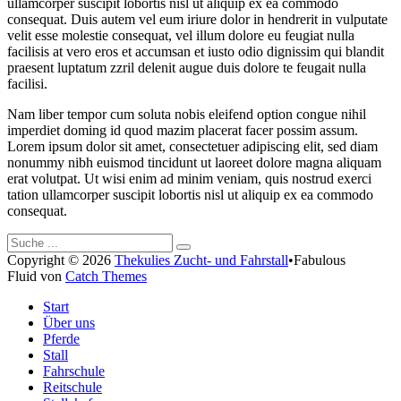
ullamcorper suscipit lobortis nisl ut aliquip ex ea commodo
consequat. Duis autem vel eum iriure dolor in hendrerit in vulputate
velit esse molestie consequat, vel illum dolore eu feugiat nulla
facilisis at vero eros et accumsan et iusto odio dignissim qui blandit
praesent luptatum zzril delenit augue duis dolore te feugait nulla
facilisi.
Nam liber tempor cum soluta nobis eleifend option congue nihil
imperdiet doming id quod mazim placerat facer possim assum.
Lorem ipsum dolor sit amet, consectetuer adipiscing elit, sed diam
nonummy nibh euismod tincidunt ut laoreet dolore magna aliquam
erat volutpat. Ut wisi enim ad minim veniam, quis nostrud exerci
tation ullamcorper suscipit lobortis nisl ut aliquip ex ea commodo
consequat.
Suche
Suche
nach:
Copyright © 2026
Thekulies Zucht- und Fahrstall
•
Fabulous
Fluid von
Catch Themes
Zum
Start
Seitenanfang
Über uns
Pferde
Stall
Fahrschule
Reitschule